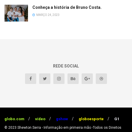
Conheça a história de Bruno Costa.
MARÇO 24, 2023
REDE SOCIAL
globo.com
vídeo
gshow
globoesporte
G1
© 2023
Shewton Serra - Informação em primeira mão
-Todos os Direitos