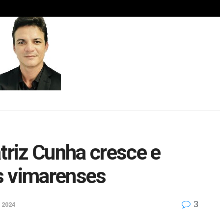
riz Cunha cresce e
s vimarenses
3
 2024