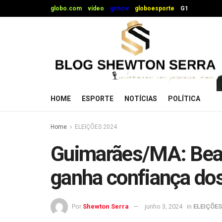
globo.com
vídeo
gshow
globoesporte
G1
HOME
ESPORTE
NOTÍCIAS
POLÍTICA
Home
ELEIÇÕES 2024
Guimarães/MA: Beat
ganha confiança do
Por
Shewton Serra
junho 3, 2024
in
ELEIÇÕES