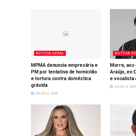
NOTÍCIA GERAL
NOTÍCIA G
MPMA denuncia empresária e
Morre, aos 
PM por tentativa de homicídio
Araújo, ex-
e tortura contra doméstica
e vocalista
grávida
JULHO 2, 202
JULHO 3, 2026