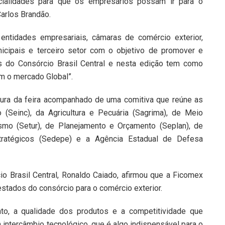
cialidades para que os empresários possam ir para o
arlos Brandão.
ntidades empresariais, câmaras de comércio exterior,
icipais e terceiro setor com o objetivo de promover e
s do Consórcio Brasil Central e nesta edição tem como
om o mercado Global”.
tura da feira acompanhado de uma comitiva que reúne as
 (Seinc), da Agricultura e Pecuária (Sagrima), de Meio
smo (Setur), de Planejamento e Orçamento (Seplan), de
ratégicos (Sedepe) e a Agência Estadual de Defesa
o Brasil Central, Ronaldo Caiado, afirmou que a Ficomex
stados do consórcio para o comércio exterior.
to, a qualidade dos produtos e a competitividade que
tercâmbio tecnológico, que é algo indispensável para o