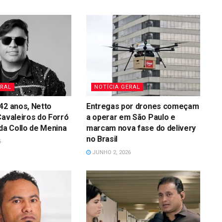
ERAL
NOTÍCIA GERAL
42 anos, Netto
Entregas por drones começam
Cavaleiros do Forró
a operar em São Paulo e
 da Collo de Menina
marcam nova fase do delivery
no Brasil
6
JUNHO 2, 2026