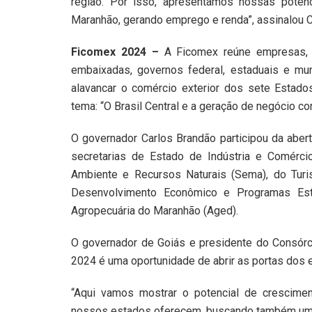
região. Por isso, apresentamos nossas poten
Maranhão, gerando emprego e renda”, assinalou C
Ficomex 2024 –
A Ficomex reúne empresas, e
embaixadas, governos federal, estaduais e mun
alavancar o comércio exterior dos sete Estado
tema: “O Brasil Central e a geração de negócio c
O governador Carlos Brandão participou da aber
secretarias de Estado de Indústria e Comércio
Ambiente e Recursos Naturais (Sema), do Turi
Desenvolvimento Econômico e Programas Est
Agropecuária do Maranhão (Aged).
O governador de Goiás e presidente do Consórci
2024 é uma oportunidade de abrir as portas dos e
“Aqui vamos mostrar o potencial de crescimen
nossos estados oferecem, buscando também um in