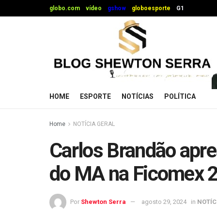
globo.com
vídeo
gshow
globoesporte
G1
HOME
ESPORTE
NOTÍCIAS
POLÍTICA
Home
NOTÍCIA GERAL
Carlos Brandão apre
do MA na Ficomex 
Por
Shewton Serra
agosto 29, 2024
in
NOTÍC