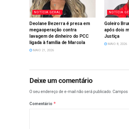
NOTÍCIA GERAL
NOTÍCIA G
Deolane Bezerra é presa em
Goleiro Bru
megaoperação contra
após dois 
lavagem de dinheiro do PCC
Justiça
ligada à família de Marcola
MAIO 8, 2026
MAIO 21, 2026
Deixe um comentário
O seu endereço de e-mail não será publicado.
Campos 
*
Comentário