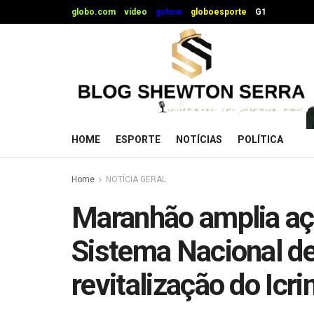
globo.com
vídeo
gshow
globoesporte
G1
HOME
ESPORTE
NOTÍCIAS
POLÍTICA
Home
NOTÍCIA GERAL
Maranhão amplia aç
Sistema Nacional de 
revitalização do Icri