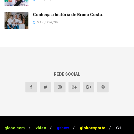
Conheça a história de Bruno Costa.
MARÇO 24, 2023
REDE SOCIAL
globo.com
vídeo
gshow
globoesporte
G1