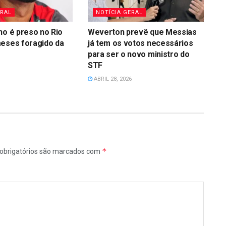
ERAL
NOTÍCIA GERAL
no é preso no Rio
Weverton prevê que Messias
meses foragido da
já tem os votos necessários
para ser o novo ministro do
STF
ABRIL 28, 2026
*
obrigatórios são marcados com