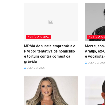
NOTÍCIA GERAL
NOTÍCIA G
MPMA denuncia empresária e
Morre, aos 
PM por tentativa de homicídio
Araújo, ex-
e tortura contra doméstica
e vocalista
grávida
JULHO 2, 202
JULHO 3, 2026