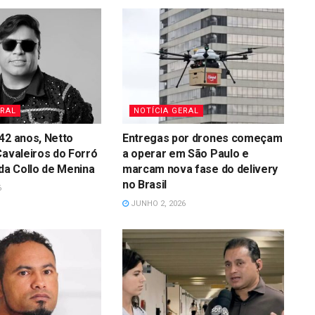
ERAL
NOTÍCIA GERAL
42 anos, Netto
Entregas por drones começam
Cavaleiros do Forró
a operar em São Paulo e
 da Collo de Menina
marcam nova fase do delivery
no Brasil
6
JUNHO 2, 2026