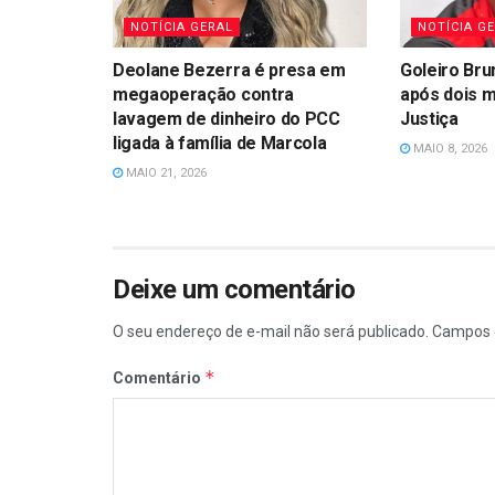
NOTÍCIA GERAL
NOTÍCIA G
Deolane Bezerra é presa em
Goleiro Bru
megaoperação contra
após dois 
lavagem de dinheiro do PCC
Justiça
ligada à família de Marcola
MAIO 8, 2026
MAIO 21, 2026
Deixe um comentário
O seu endereço de e-mail não será publicado.
Campos 
*
Comentário