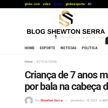
globo.com
vídeo
gshow
globoesporte
G1
HOME
ESPORTE
NOTÍCIAS
POLÍTICA
Home
NOTÍCIA GERAL
Criança de 7 anos m
por bala na cabeça d
Por
Shewton Serra
dezembro 18, 2023
in
NOT