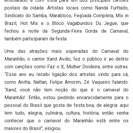
ensolarado e com vista para um dos principais cartões
postais da cidade. Artistas locais como Nanda Furttado,
Sindicato do Samba, Marabloco, Feijoada Completa, Mix in
Brazil, Hot Mix e o Bloco Vagabundos Du Jegue, que
fechou a noite da Segunda-Feira Gorda de Carnaval,
também participaram da festa.
Uma das atrações mais esperadas do Carnaval do
Maranhão, o cantor Xand Avião, fez o público ir ao delírio
com canções como Faz o X, Mulher Doideira, entre outras.
“Esse ano eu recebi ligação dos artistas vindo para cá,
como Anitta, Nattan, Felipe Amorim, Zé Vaqueiro falando:
‘Xand, você não tem noção do que é o carnaval do
Maranhão’. Então, estou pedindo encarecidamente para o
pessoal do Brasil que gosta de festa boa, de alegria: aqui
tem tudo, alegria, culinária, cultura, história, então venha
conhecer que o carnaval do Maranhão está entre os
maiores do Brasil”, elogiou.