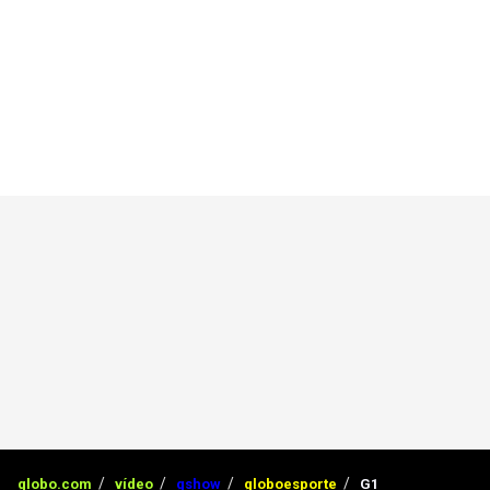
globo.com
vídeo
gshow
globoesporte
G1