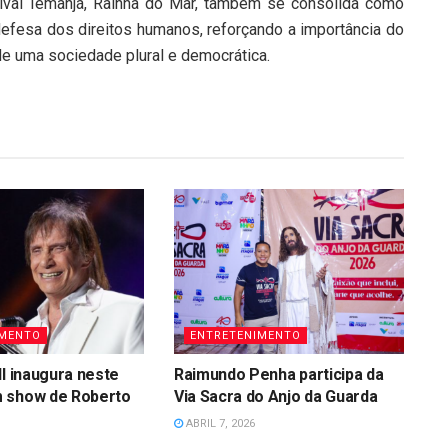
tival Iemanjá, Rainha do Mar, também se consolida como
 defesa dos direitos humanos, reforçando a importância do
de uma sociedade plural e democrática.
IMENTO
ENTRETENIMENTO
ll inaugura neste
Raimundo Penha participa da
 show de Roberto
Via Sacra do Anjo da Guarda
ABRIL 7, 2026