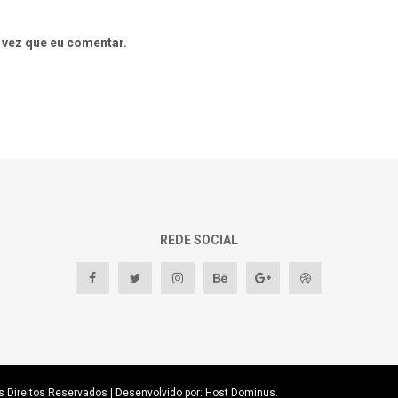
 vez que eu comentar.
REDE SOCIAL
s Direitos Reservados
| Desenvolvido por: Host Dominus
.