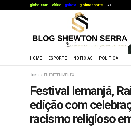
globo.com
vídeo
gshow
globoesporte
G1
HOME
ESPORTE
NOTÍCIAS
POLÍTICA
Home
ENTRETENIMENTO
Festival Iemanjá, Ra
edição com celebra
racismo religioso e