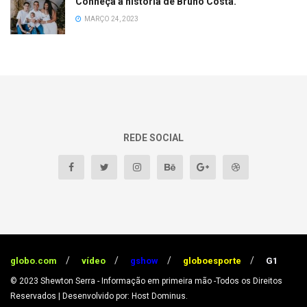
Conheça a história de Bruno Costa.
MARÇO 24, 2023
REDE SOCIAL
globo.com
vídeo
gshow
globoesporte
G1
© 2023
Shewton Serra - Informação em primeira mão
-Todos os Direitos
Reservados
| Desenvolvido por: Host Dominus
.