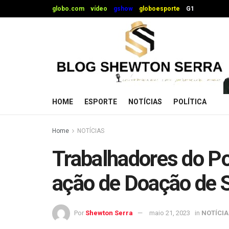
globo.com
vídeo
gshow
globoesporte
G1
HOME
ESPORTE
NOTÍCIAS
POLÍTICA
Home
NOTÍCIAS
Trabalhadores do Por
ação de Doação de
Por
Shewton Serra
maio 21, 2023
in
NOTÍCIA