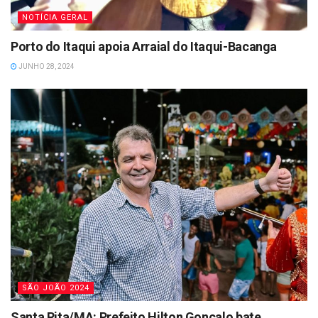
NOTÍCIA GERAL
Porto do Itaqui apoia Arraial do Itaqui-Bacanga
JUNHO 28, 2024
SÃO JOÃO 2024
Santa Rita/MA: Prefeito Hilton Gonçalo bate