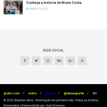
Conheça a história de Bruno Costa.
MARÇO 24, 2023
REDE SOCIAL
globo.com
vídeo
gshow
globoesporte
G1
© 2023
Shewton Serra - Informação em primeira mão
-Todos os Direitos
Reservados
| Desenvolvido por: Host Dominus
.