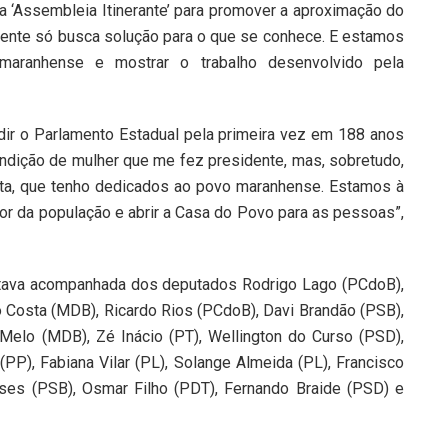
a ‘Assembleia Itinerante’ para promover a aproximação do
gente só busca solução para o que se conhece. E estamos
aranhense e mostrar o trabalho desenvolvido pela
dir o Parlamento Estadual pela primeira vez em 188 anos
ndição de mulher que me fez presidente, mas, sobretudo,
ita, que tenho dedicados ao povo maranhense. Estamos à
vor da população e abrir a Casa do Povo para as pessoas”,
estava acompanhada dos deputados Rodrigo Lago (PCdoB),
to Costa (MDB), Ricardo Rios (PCdoB), Davi Brandão (PSB),
 Melo (MDB), Zé Inácio (PT), Wellington do Curso (PSD),
PP), Fabiana Vilar (PL), Solange Almeida (PL), Francisco
ses (PSB), Osmar Filho (PDT), Fernando Braide (PSD) e