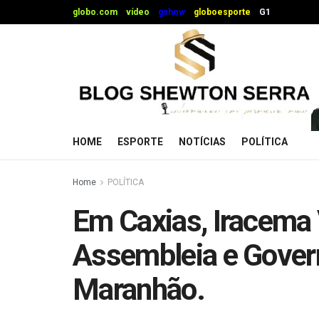
globo.com
vídeo
gshow
globoesporte
G1
HOME
ESPORTE
NOTÍCIAS
POLÍTICA
Home
POLÍTICA
Em Caxias, Iracema 
Assembleia e Gover
Maranhão.