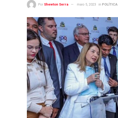
Por
Shewton Serra
maio 5, 2023
in
POLÍTICA