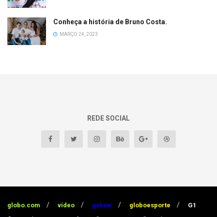
Conheça a história de Bruno Costa.
MARÇO 24, 2023
REDE SOCIAL
globo.com
vídeo
gshow
globoesporte
G1