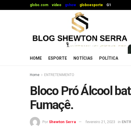
globo.com
vídeo
gshow
globoesporte
G1
HOME
ESPORTE
NOTÍCIAS
POLÍTICA
Home
ENTRETENIMENTO
Bloco Pró Álcool bat
Fumaçê.
Por
Shewton Serra
fevereiro 21, 2023
in
ENT