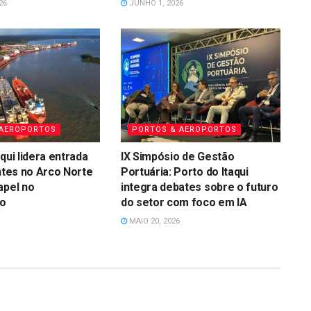
26
JUNHO 1, 2026
 AEROPORTOS
PORTOS & AEROPORTOS
qui lidera entrada
IX Simpósio de Gestão
antes no Arco Norte
Portuária: Porto do Itaqui
apel no
integra debates sobre o futuro
o
do setor com foco em IA
MAIO 20, 2026