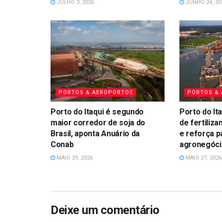
JULHO 3, 2026
JUNHO 24, 20
PORTOS & AEROPORTOS
PORTOS &
Porto do Itaqui é segundo
Porto do Ita
maior corredor de soja do
de fertiliz
Brasil, aponta Anuário da
e reforça p
Conab
agronegóci
MAIO 29, 2026
MAIO 27, 2026
Deixe um comentário