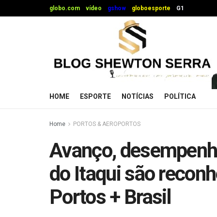
globo.com
vídeo
gshow
globoesporte
G1
HOME
ESPORTE
NOTÍCIAS
POLÍTICA
Home
PORTOS & AEROPORTOS
Avanço, desempenho 
do Itaqui são recon
Portos + Brasil