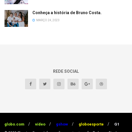
Conheça a história de Bruno Costa.
MARÇO 24, 2023
REDE SOCIAL
globo.com
vídeo
gshow
globoesporte
G1