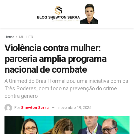
Home
MULHER
Violência contra mulher:
parceria amplia programa
nacional de combate
A Unimed do Brasil formalizou uma iniciativa com os
Três Poderes, com foco na prevenção do crime
contra gênero
Por
Shewton Serra
novembro 19, 2025