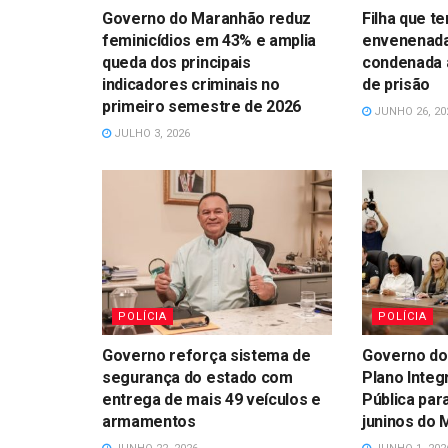
Governo do Maranhão reduz
Filha que t
feminicídios em 43% e amplia
envenenada
queda dos principais
condenada 
indicadores criminais no
de prisão
primeiro semestre de 2026
JUNHO 26, 20
JULHO 3, 2026
POLÍCIA
POLÍCIA
Governo reforça sistema de
Governo do
segurança do estado com
Plano Inte
entrega de mais 49 veículos e
Pública par
armamentos
juninos do