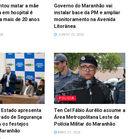
entou matar a mãe
Governo do Maranhão vai
 em hospital é
instalar base da PM e ampliar
a mais de 20 anos
monitoramento na Avenida
Litorânea
26
JUNHO 25, 2026
POLÍCIA
 Estado apresenta
Ten Cel Fábio Aurélio assume a
grado de Segurança
Área Metropolitana Leste da
a os festejos
Polícia Militar do Maranhão
 Maranhão
MAIO 21, 2026