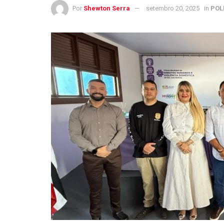
Por
Shewton Serra
setembro 20, 2025
in
POL