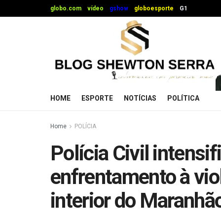
globo.com
vídeo
gshow
globoesporte
G1
HOME
ESPORTE
NOTÍCIAS
POLÍTICA
Home
POLÍCIA
Polícia Civil intensi
enfrentamento à vio
interior do Maranhã