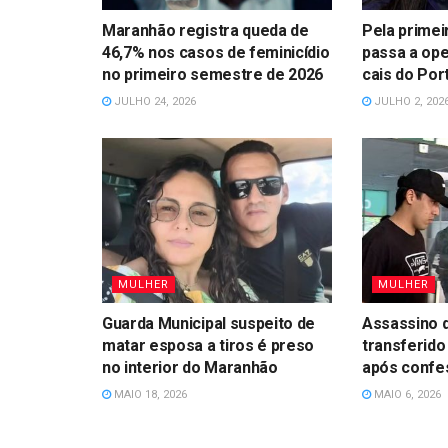
Maranhão registra queda de
Pela primei
46,7% nos casos de feminicídio
passa a ope
no primeiro semestre de 2026
cais do Por
JULHO 24, 2026
JULHO 2, 202
MULHER
MULHER
Guarda Municipal suspeito de
Assassino 
matar esposa a tiros é preso
transferido
no interior do Maranhão
após confe
MAIO 18, 2026
MAIO 6, 2026