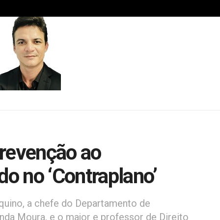
Prevenção ao
do no ‘Contraplano’
uino, a chefe do Departamento de
da Moura, e o major e professor de Direito