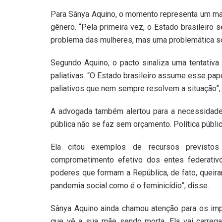
Para Sânya Aquino, o momento representa um marc
gênero. “Pela primeira vez, o Estado brasileiro 
problema das mulheres, mas uma problemática soc
Segundo Aquino, o pacto sinaliza uma tentativ
paliativas. “O Estado brasileiro assume esse pa
paliativos que nem sempre resolvem a situação”,
A advogada também alertou para a necessidade 
pública não se faz sem orçamento. Política públi
Ela citou exemplos de recursos previstos
comprometimento efetivo dos entes federativo
poderes que formam a República, de fato, quei
pandemia social como é o feminicídio”, disse.
Sânya Aquino ainda chamou atenção para os impa
que vê a sua mãe sendo morta. Ela vai carreg