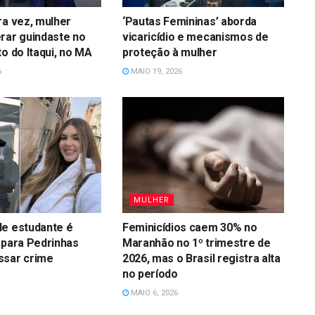
ra vez, mulher
‘Pautas Femininas’ aborda
rar guindaste no
vicaricídio e mecanismos de
to do Itaqui, no MA
proteção à mulher
6
MAIO 19, 2026
MULHER
de estudante é
Feminicídios caem 30% no
 para Pedrinhas
Maranhão no 1º trimestre de
ssar crime
2026, mas o Brasil registra alta
no período
MAIO 6, 2026