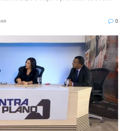
0
HER