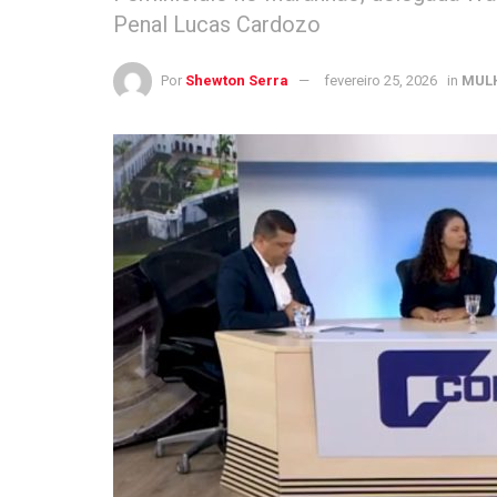
Penal Lucas Cardozo
Por
Shewton Serra
fevereiro 25, 2026
in
MUL