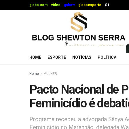
globo.com
vídeo
gshow
globoesporte
G1
HOME
ESPORTE
NOTÍCIAS
POLÍTICA
Home
MULHER
Pacto Nacional de 
Feminicídio é debati
Programa recebeu a advogada Sânya Aq
Feminicídio no Maranhão, delegada Wan