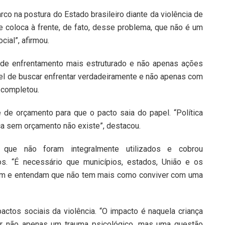
o na postura do Estado brasileiro diante da violência de
se coloca à frente, de fato, desse problema, que não é um
ial”, afirmou.
a de enfrentamento mais estruturado e não apenas ações
pel de buscar enfrentar verdadeiramente e não apenas com
 completou.
de orçamento para que o pacto saia do papel. “Política
ca sem orçamento não existe”, destacou.
 que não foram integralmente utilizados e cobrou
s. “É necessário que municípios, estados, União e os
ram e entendam que não tem mais como conviver com uma
ctos sociais da violência. “O impacto é naquela criança
ar não apenas um trauma psicológico, mas uma questão