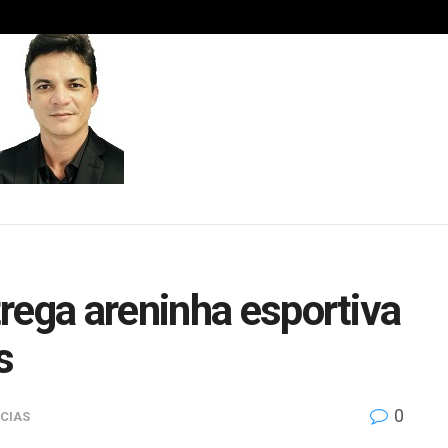
rega areninha esportiva
s
0
CIAS