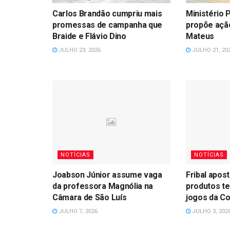
Carlos Brandão cumpriu mais
Ministério 
promessas de campanha que
propõe açã
Braide e Flávio Dino
Mateus
JULHO 23, 2026
JULHO 21, 20
NOTÍCIAS
NOTÍCIAS
Joabson Júnior assume vaga
Fribal apost
da professora Magnólia na
produtos te
Câmara de São Luís
jogos da C
JULHO 7, 2026
JULHO 3, 202