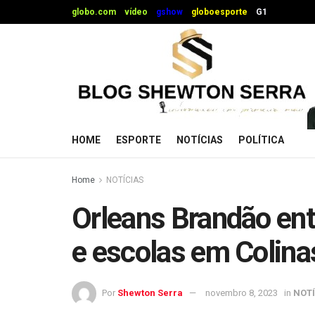
globo.com
vídeo
gshow
globoesporte
G1
HOME
ESPORTE
NOTÍCIAS
POLÍTICA
Home
NOTÍCIAS
Orleans Brandão ent
e escolas em Colina
Por
Shewton Serra
novembro 8, 2023
in
NOTÍ