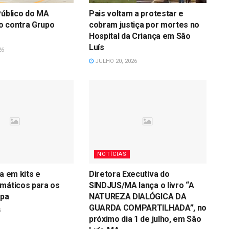
Público do MA
Pais voltam a protestar e
o contra Grupo
cobram justiça por mortes no
Hospital da Criança em São
Luís
26
JULHO 20, 2026
NOTÍCIAS
a em kits e
Diretora Executiva do
máticos para os
SINDJUS/MA lança o livro “A
opa
NATUREZA DIALÓGICA DA
GUARDA COMPARTILHADA”, no
6
próximo dia 1 de julho, em São