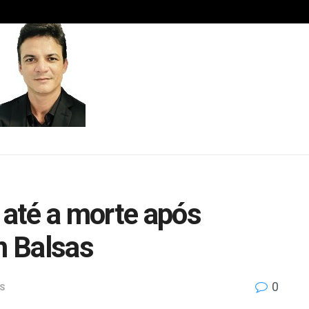
até a morte após
m Balsas
0
S