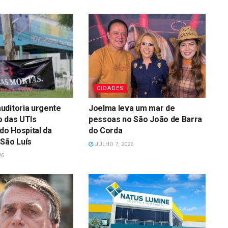
CIDADES
uditoria urgente
Joelma leva um mar de
o das UTIs
pessoas no São João de Barra
 do Hospital da
do Corda
São Luís
JULHO 7, 2026
26