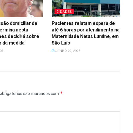
CIDADES
isão domiciliar de
Pacientes relatam espera de
termina nesta
até 6 horas por atendimento na
aes decidirá sobre
Maternidade Natus Lumine, em
 da medida
São Luís
26
JUNHO 22, 2026
*
obrigatórios são marcados com