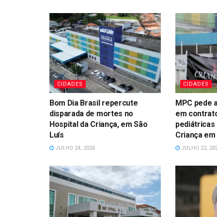
CIDADES
CIDADES
Bom Dia Brasil repercute
MPC pede a
disparada de mortes no
em contrat
Hospital da Criança, em São
pediátricas
Luís
Criança em 
JULHO 24, 2026
JULHO 22, 20