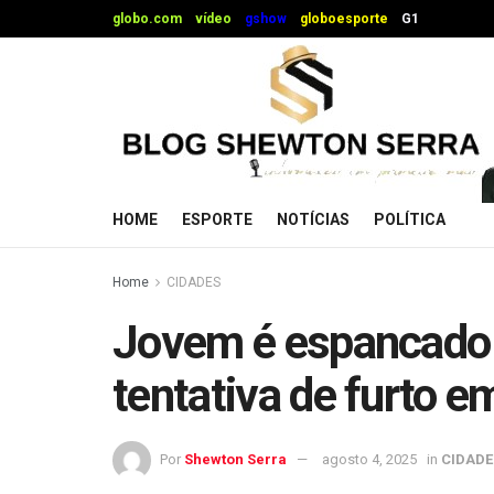
globo.com
vídeo
gshow
globoesporte
G1
HOME
ESPORTE
NOTÍCIAS
POLÍTICA
Home
CIDADES
Jovem é espancado 
tentativa de furto e
Por
Shewton Serra
agosto 4, 2025
in
CIDADE