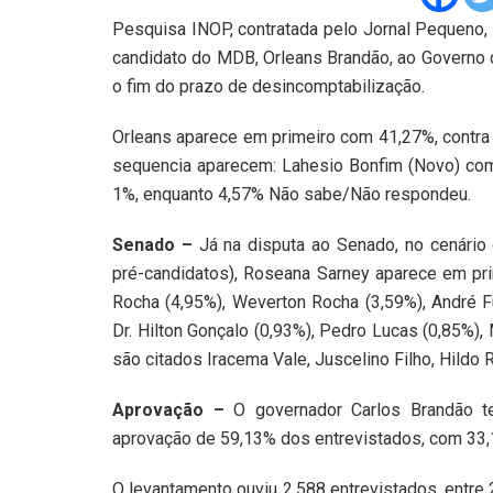
Pesquisa INOP, contratada pelo Jornal Pequeno, d
candidato do MDB, Orleans Brandão, ao Governo 
o fim do prazo de desincomptabilização.
Orleans aparece em primeiro com 41,27%, contra
sequencia aparecem: Lahesio Bonfim (Novo) co
1%, enquanto 4,57% Não sabe/Não respondeu.
Senado –
Já na disputa ao Senado, no cenári
pré-candidatos), Roseana Sarney aparece em pr
Rocha (4,95%), Weverton Rocha (3,59%), André Fu
Dr. Hilton Gonçalo (0,93%), Pedro Lucas (0,85%)
são citados Iracema Vale, Juscelino Filho, Hildo
Aprovação –
O governador Carlos Brandão te
aprovação de 59,13% dos entrevistados, com 33
O levantamento ouviu 2.588 entrevistados, entre 