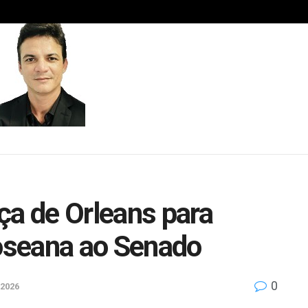
ça de Orleans para
oseana ao Senado
0
 2026