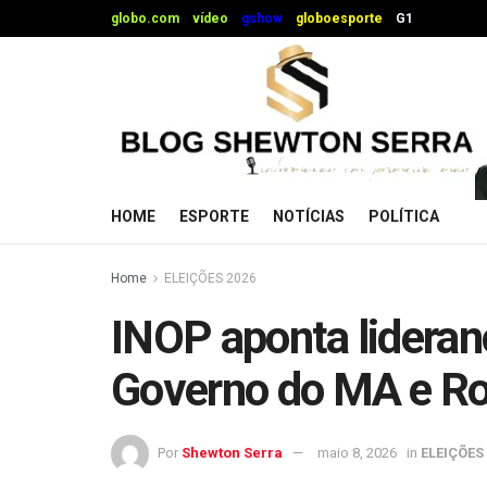
globo.com
vídeo
gshow
globoesporte
G1
HOME
ESPORTE
NOTÍCIAS
POLÍTICA
Home
ELEIÇÕES 2026
INOP aponta lideran
Governo do MA e R
Por
Shewton Serra
maio 8, 2026
in
ELEIÇÕES