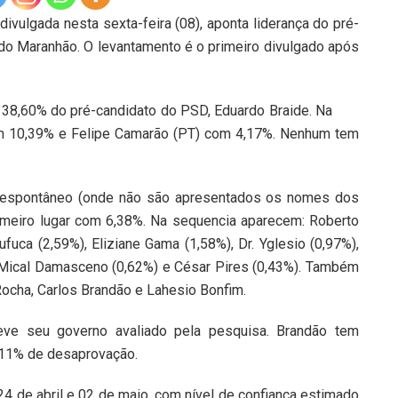
ivulgada nesta sexta-feira (08), aponta liderança do pré-
do Maranhão. O levantamento é o primeiro divulgado após
 38,60% do pré-candidato do PSD, Eduardo Braide. Na
m 10,39% e Felipe Camarão (PT) com 4,17%. Nenhum tem
o espontâneo (onde não são apresentados os nomes dos
imeiro lugar com 6,38%. Na sequencia aparecem: Roberto
fuca (2,59%), Eliziane Gama (1,58%), Dr. Yglesio (0,97%),
, Mical Damasceno (0,62%) e César Pires (0,43%). Também
 Rocha, Carlos Brandão e Lahesio Bonfim.
ve seu governo avaliado pela pesquisa. Brandão tem
,11% de desaprovação.
24 de abril e 02 de maio, com nível de confiança estimado