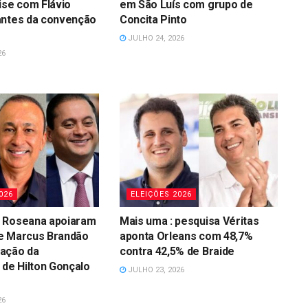
ise com Flávio
em São Luís com grupo de
antes da convenção
Concita Pinto
JULHO 24, 2026
26
026
ELEIÇÕES 2026
 Roseana apoiaram
Mais uma : pesquisa Véritas
e Marcus Brandão
aponta Orleans com 48,7%
ação da
contra 42,5% de Braide
 de Hilton Gonçalo
JULHO 23, 2026
26