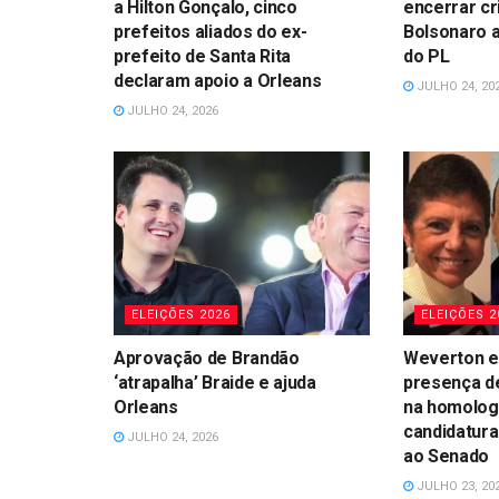
a Hilton Gonçalo, cinco
encerrar cr
prefeitos aliados do ex-
Bolsonaro 
prefeito de Santa Rita
do PL
declaram apoio a Orleans
JULHO 24, 20
JULHO 24, 2026
ELEIÇÕES 2026
ELEIÇÕES 2
Aprovação de Brandão
Weverton e
‘atrapalha’ Braide e ajuda
presença d
Orleans
na homolog
candidatura
JULHO 24, 2026
ao Senado
JULHO 23, 20