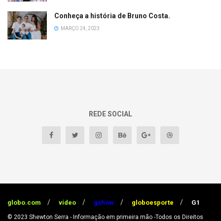
Conheça a história de Bruno Costa.
MARÇO 24, 2023
REDE SOCIAL
globo.com
vídeo
gshow
globoesporte
G1
© 2023
Shewton Serra - Informação em primeira mão
-Todos os Direitos