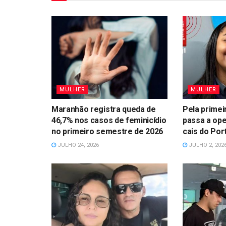
MULHER
MULHER
Maranhão registra queda de
Pela primei
46,7% nos casos de feminicídio
passa a ope
no primeiro semestre de 2026
cais do Por
JULHO 24, 2026
JULHO 2, 202