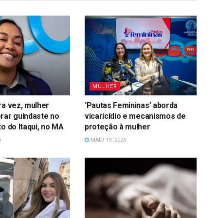
MULHER
ra vez, mulher
‘Pautas Femininas’ aborda
rar guindaste no
vicaricídio e mecanismos de
to do Itaqui, no MA
proteção à mulher
6
MAIO 19, 2026