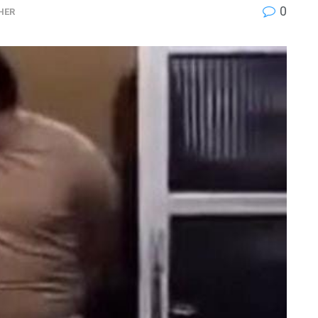
0
HER