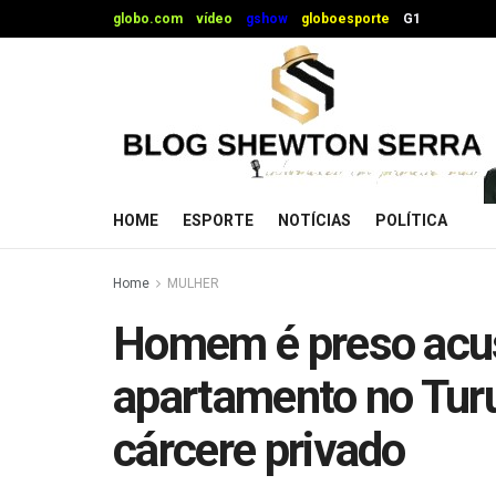
globo.com
vídeo
gshow
globoesporte
G1
HOME
ESPORTE
NOTÍCIAS
POLÍTICA
Home
MULHER
Homem é preso acus
apartamento no Tur
cárcere privado