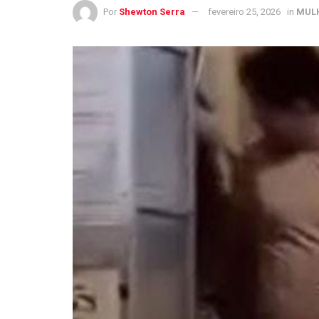
Por
Shewton Serra
fevereiro 25, 2026
in
MUL