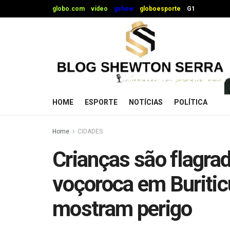
globo.com
vídeo
gshow
globoesporte
G1
HOME
ESPORTE
NOTÍCIAS
POLÍTICA
Home
CIDADES
Crianças são flagra
voçoroca em Buriti
mostram perigo