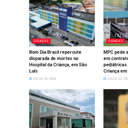
CIDADES
CIDADES
Bom Dia Brasil repercute
MPC pede a
disparada de mortes no
em contrat
Hospital da Criança, em São
pediátricas
Luís
Criança em 
JULHO 24, 2026
JULHO 22, 20