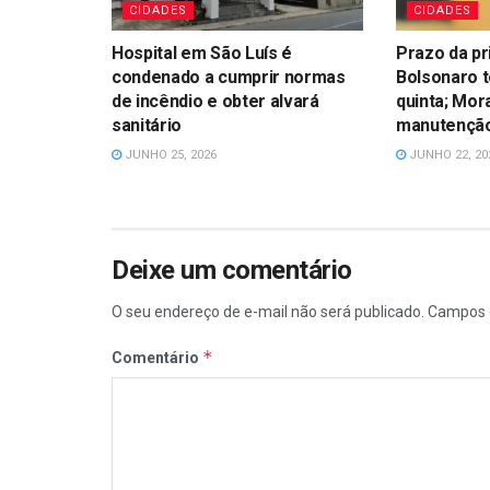
CIDADES
CIDADES
Hospital em São Luís é
Prazo da pr
condenado a cumprir normas
Bolsonaro 
de incêndio e obter alvará
quinta; Mor
sanitário
manutenção
JUNHO 25, 2026
JUNHO 22, 20
Deixe um comentário
O seu endereço de e-mail não será publicado.
Campos 
*
Comentário