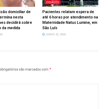
CIDADES
isão domiciliar de
Pacientes relatam espera de
termina nesta
até 6 horas por atendimento na
aes decidirá sobre
Maternidade Natus Lumine, em
 da medida
São Luís
26
JUNHO 22, 2026
*
obrigatórios são marcados com