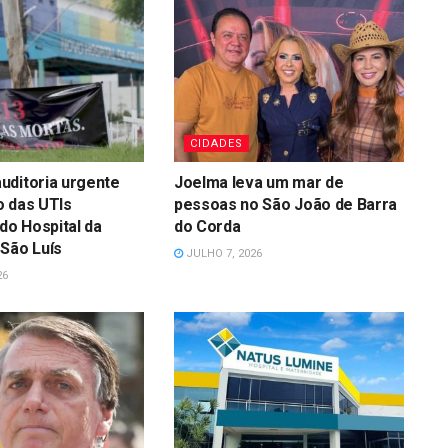
CIDADES
uditoria urgente
Joelma leva um mar de
o das UTIs
pessoas no São João de Barra
 do Hospital da
do Corda
São Luís
JULHO 7, 2026
26