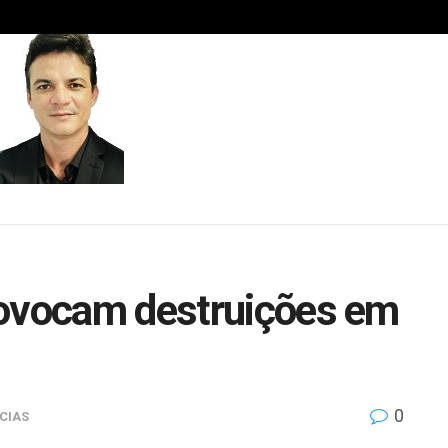
rovocam destruições em
0
CIAS