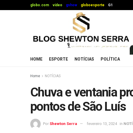
globo.com
vídeo
gshow
globoesporte
G1
HOME
ESPORTE
NOTÍCIAS
POLÍTICA
Home
NOTÍCIAS
Chuva e ventania p
pontos de São Luís
Por
Shewton Serra
fevereiro 13, 2024
in
NOTÍ