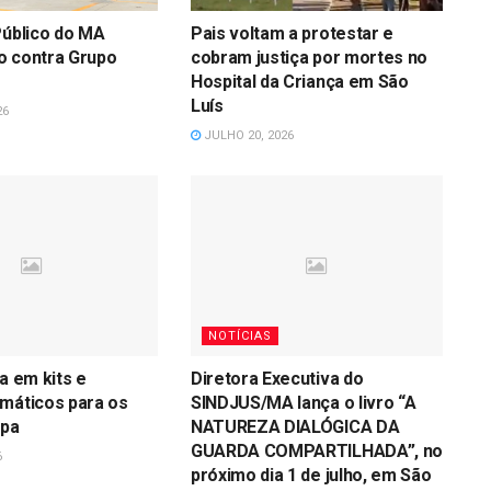
Público do MA
Pais voltam a protestar e
o contra Grupo
cobram justiça por mortes no
Hospital da Criança em São
Luís
26
JULHO 20, 2026
NOTÍCIAS
a em kits e
Diretora Executiva do
máticos para os
SINDJUS/MA lança o livro “A
opa
NATUREZA DIALÓGICA DA
GUARDA COMPARTILHADA”, no
6
próximo dia 1 de julho, em São