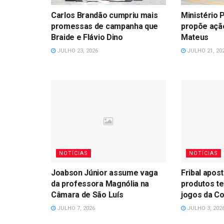
Carlos Brandão cumpriu mais
Ministério 
promessas de campanha que
propõe açã
Braide e Flávio Dino
Mateus
JULHO 23, 2026
JULHO 21, 20
NOTÍCIAS
NOTÍCIAS
Joabson Júnior assume vaga
Fribal apost
da professora Magnólia na
produtos te
Câmara de São Luís
jogos da C
JULHO 7, 2026
JULHO 3, 202