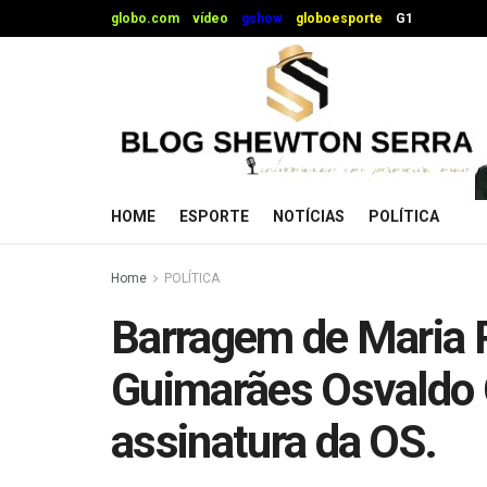
globo.com
vídeo
gshow
globoesporte
G1
HOME
ESPORTE
NOTÍCIAS
POLÍTICA
Home
POLÍTICA
Barragem de Maria R
Guimarães Osvaldo 
assinatura da OS.