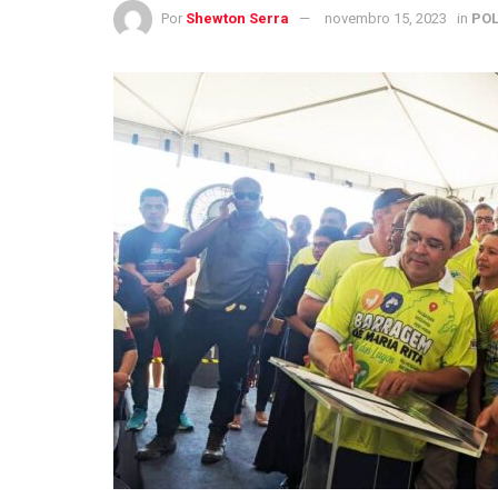
Por
Shewton Serra
novembro 15, 2023
in
POL